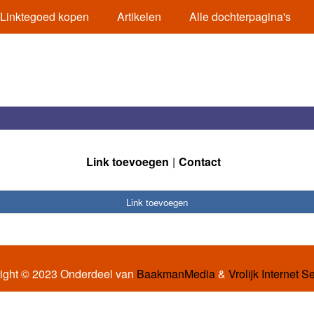
Linktegoed kopen
Artikelen
Alle dochterpagina's
Link toevoegen
Contact
Link toevoegen
ight © 2023 Onderdeel van
BaakmanMedia
&
Vrolijk Internet S